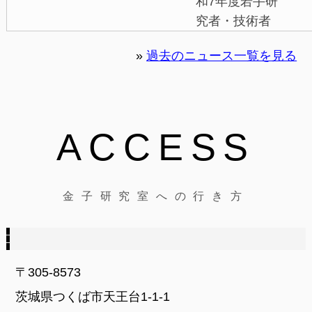
和7年度若手研
究者・技術者
発表会にて優
»
過去のニュース一覧を見る
秀発表賞 受賞
2025
ACCESS
2025/10
金子教授が日
本機械学会流
金子研究室への行き方
体工学部門フ
ロンティア賞
を受賞しまし
た
〒305-8573
2025/09/03
岡野敬大 混
茨城県つくば市天王台1-1-1
相流シンポジ