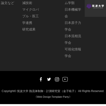
2022
論文など
減技術
ム学類
マイクロバ
日本機械学
ブル・医工
会
2022/10
門間彩介
学連携
日本原子力
ICONEにて
研究成果
学会
Best Paper
日本混相流
Award 受賞
学会
2022/10
藤原広太の論
可視化情報
文が
Internal
学会
journal of Heat
and Mass
Transfer
に掲載
されました
2022/08
相子珠希 混
相流シンポジ
Copyright©
筑波大学 熱流体制御・計測研究室（金子暁子）
All Rights Reserved.
《Web Design:Template-Party》
ウムにてBest
Presentaion