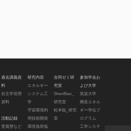
2024/11/10-13
NTHAS13@ソ
ウル（韓国）
に参加しまし
た
2024/09
中川祐希 混
相流シンポジ
ウム2024にて
Best
Presentation
Award 受賞
過去講義資
研究内容
合同ゼミ研
参加学会お
2024/09/4-6
混相流シンポ
料
エネルギー
究室
よび大学
ジウム2024＠
自主学習用
システム工
ShenBiao_
筑波大学
富山大学に参
資料
学
研究室
構造エネル
加しました
宇宙環境利
松本聡_研究
ギー学位プ
活動記録
用技術開発
室
ログラム
受賞歴など
環境負荷低
工学システ