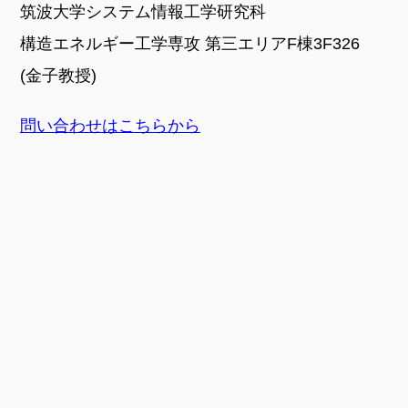
筑波大学システム情報工学研究科
ウム2025にて
Best
構造エネルギー工学専攻 第三エリアF棟3F326
Presentation
(金子教授)
AwardとThe
Beauty of
問い合わせはこちらから
Multiphase
Flow Award 受
賞
2024
2024/11/10-14
ISTF34@桃園
（台湾）に参
加しました